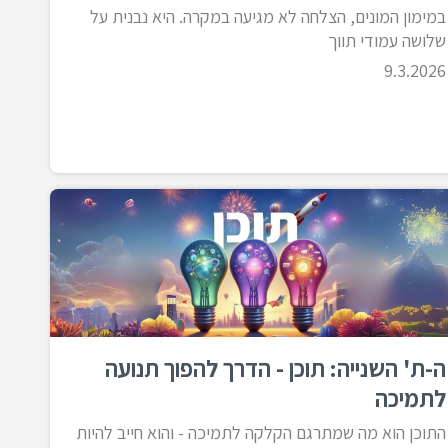
בניית עמוד הגיוס
במימון המונים, הצלחה לא מגיעה במקרה. היא נבנית על
שלושה עמודי תווך
הפודקאסט שלנו
9.3.2026
וובינר
טיפים ורעיונות נבחרים מחוץ לקופסא
כלים שיווקיים
ניהול קהילה
סטוריטלינג
שיווק הפרויקט - אסטרטגיה
תשורות
ה-ת' השנייה: תוכן - הדרך להפוך תנועה
לתמיכה
התוכן הוא מה שמתרגם הקלקה לתמיכה - והוא חייב להיות