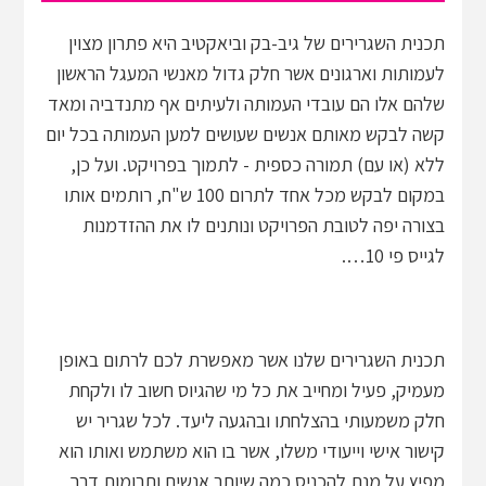
תכנית השגרירים של גיב-בק וביאקטיב היא פתרון מצוין
לעמותות וארגונים אשר חלק גדול מאנשי המעגל הראשון
שלהם אלו הם עובדי העמותה ולעיתים אף מתנדביה ומאד
קשה לבקש מאותם אנשים שעושים למען העמותה בכל יום
ללא (או עם) תמורה כספית - לתמוך בפרויקט. ועל כן,
במקום לבקש מכל אחד לתרום 100 ש"ח, רותמים אותו
בצורה יפה לטובת הפרויקט ונותנים לו את ההזדמנות
לגייס פי 10….
תכנית השגרירים שלנו אשר מאפשרת לכם לרתום באופן
מעמיק, פעיל ומחייב את כל מי שהגיוס חשוב לו ולקחת
חלק משמעותי בהצלחתו ובהגעה ליעד. לכל שגריר יש
קישור אישי וייעודי משלו, אשר בו הוא משתמש ואותו הוא
מפיץ על מנת להכניס כמה שיותר אנשים ותרומות דרך