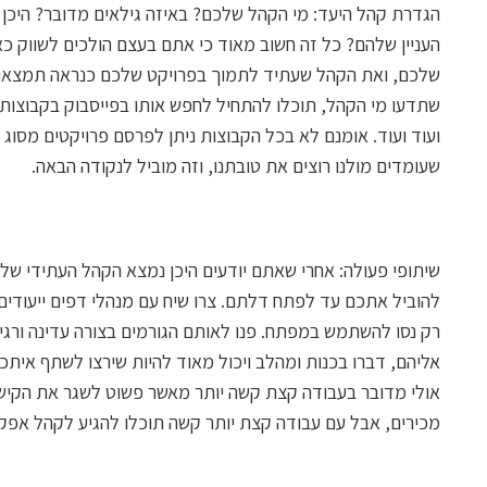
הגדרת קהל היעד: מי הקהל שלכם? באיזה גילאים מדובר? היכן ה
העניין שלהם? כל זה חשוב מאוד כי אתם בעצם הולכים לשווק כ
שלכם, ואת הקהל שעתיד לתמוך בפרויקט שלכם כנראה תמצאו בק
שתדעו מי הקהל, תוכלו להתחיל לחפש אותו בפייסבוק בקבוצות ה
ועוד ועוד. אומנם לא בכל הקבוצות ניתן לפרסם פרויקטים מסוג
שעומדים מולנו רוצים את טובתנו, וזה מוביל לנקודה הבאה.
שיתופי פעולה: אחרי שאתם יודעים היכן נמצא הקהל העתידי שלכם
להוביל אתכם עד לפתח דלתם. צרו שיח עם מנהלי דפים ייעודים
רק נסו להשתמש במפתח. פנו לאותם הגורמים בצורה עדינה ורגי
אליהם, דברו בכנות ומהלב ויכול מאוד להיות שירצו לשתף אי
אולי מדובר בעבודה קצת קשה יותר מאשר פשוט לשגר את הקיש
מכירים, אבל עם עבודה קצת יותר קשה תוכלו להגיע לקהל אפקטי