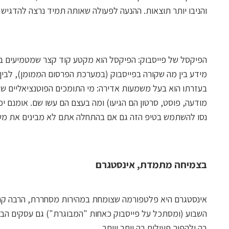
והניבו יותר תוצאות. ההנעה לפעולה שאותה תמיד נרצה להדגיש ה
הפיקסל של פייסבוק: הפיקסל הוא מקטע קוד קצר שמטמיעים באת
מידע בין מה שקורה בפייסבוק (במערכת הפרסום הממומן), לבין 
בעזרתו הוא בעל משמעות אדירה: מי התומכים הפוטנציאליים שב
מודעה, פוסט, סרטון הם הגיעו) ומה בעצם הם עשו שם. אומנם י
נסו להשתמש בטיפ הזה גם אם בהתחלה אתם לא מבינים את משמ
בצמיחה מתמדת, אינסטגרם
אינסטגרם היא פלטפורמה שצומחת במהירות מסחררת, הרבה קה
השבוע (ומסתכל על פייסבוק כאחות "המבוגרת") גם עסקים הב
בה ולהפוך פעילים בה יותר ויותר.