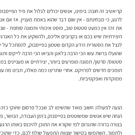
קריאטיב זה חובה: בימינו, אנשים יכולים לגלול את פיד הפייס
לרגע, כי מבחינתם - אין שום דבר שהוא באמת מעניין. אז אם אנח
את זה! אין כמעט סטטוס טוב, פוסט איכותי ותמונה סוחפת - ש
היצירתיות שיש בכם או בקרובים אליכם, ולהשקיע את כל האנרגיו
לנצל את הסטורית הידע הקדום שטמון בפייסבוק, להסתכל על יז
שהועלו ברשת עשו הכי הרבה בלאגן והביאו הכי הרבה לייקים ות
סטטוס/ סרטון/ תמונה מופרעים ביותר, יצירתיים או מעניינים במי
תומכים חדשים לפרויקט. אחרי שתריצו כמה מאלה, תבינו מה עוב
ממוקדות ואפקטיביות.
הנעה לפעולה: חשוב מאוד שתשימו לב שבכל פרסום שיווקי כזה 
הנחה שיש אנשים שמשוטטים בפייסבוק בזמן העבודה, הכושר, פג
בצורה ברורה שתגרום למי שקורא את התוכן להיכנס באותו הרג
ולתמוך. השתמשו בקישור שצוות התפעול שולח לכם, כדי שתוכלו 