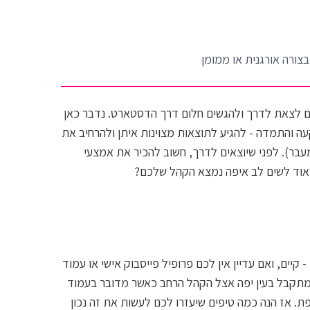
בניית עמוד הגיוס
הפודקאסט שלנו
בצורה אורגנית או ממומן
וובינר
טיפים ורעיונות נבחרים מחוץ לקופסא
ים לצאת לדרך ולהגשים חלום דרך הדסטארט. נדבר כאן
כלים שיווקיים
 והתמדה - להגיע לתוצאות מצוינות איתן ולהרחיב את
קט ב100% הצלחה (ואולי גם מעבר). לפני שיוצאים לדרך, חשוב להכיר את אמצעי
ניהול קהילה
מאוד לשים לב איפה נמצא הקהל שלכם?
סטוריטלינג
שיווק הפרויקט - אסטרטגיה
תשורות
יים, ואם עדיין אין לכם פרופיל פייסבוק אישי או עמוד
 מתקבל בעין יפה אצל הקהל הרחב כאשר מדובר בעמוד
ת. אז הנה כמה טיפים שיעזרו לכם לעשות את זה נכון