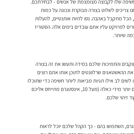
חשיפה שלו לקבוצה מצומצמת של אנשים - לבחירתכם.
ו צריכים לשלוט בצורה מבוקרת ונכונה על כמות
ת, הכל מתקבל באהבה. נסו להיות אותנטיים, להעלות
רים לפרויקט עליו אתם עובדים בימים אלה. הסטוריז
מה שיותר.
וקבים והתמיכות שלכם במידה ותעשו את זה בצורה
קציה החינמית HashTags לפי הנושאים את ההאשטאגים שרלוונטים לתוכן אותו אתם רוצים
לשים לב אילו תגיות מביאות ליותר חשיפה כדי שתוכלו
להקל על העבודה שלכם בעתיד ושימו לב שאתם לא מגזימים עם יותר מידי כאלה (מעל 10, אינסטגרם מתייחס אליכם
 זיהוי שלכם.
טגרם, השתמשו בהם - כך הקהל שלכם יוכל לראות