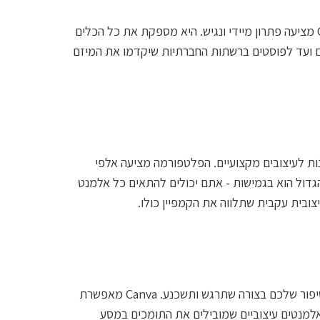
בשונה מתוכנות עיצוב מורכבות שדורשות שנים של ניסיון, Canva מציעה פתרון מיידי ונגיש. היא מספקת את כל הכלים
שים ועד לפוסטים ברשתות החברתיות שיקדמו את המיזם
הופך מילים לתמונות, Canva הופכת רעיונות לעיצובים מקצועיים. הפלטפורמה מציעה אלפי
הגדול הוא בגמישות - אתם יכולים להתאים כל אלמנט
צובית עקבית שתלווה את הקמפיין כולו.
אחד האתגרים הגדולים בקמפיין מימון המונים הוא לספר את הסיפור שלכם בצורה שתרגש ותשכנע. Canva מאפשרת
ואלמנטים עיצוביים שמובילים את התומכים במסע