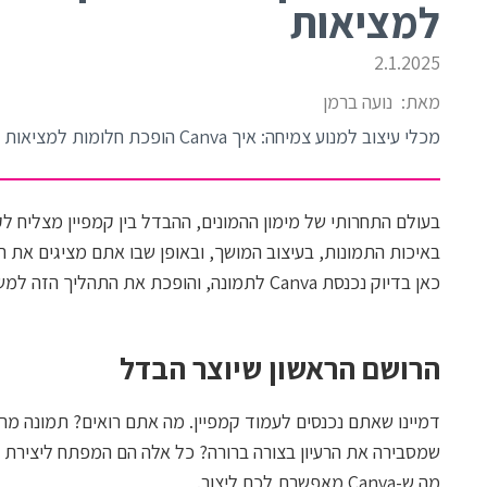
למציאות
2.1.2025
מאת:
נועה ברמן
מכלי עיצוב למנוע צמיחה: איך Canva הופכת חלומות למציאות במימון המונים
בעולם התחרותי של מימון ההמונים, ההבדל בין קמפיין מצליח לק
באיכות התמונות, בעיצוב המושך, ובאופן שבו אתם מציגים את ה
כאן בדיוק נכנסת Canva לתמונה, והופכת את התהליך הזה למשימה אפשרית עבור כל יזם.
הרושם הראשון שיוצר הבדל
דמיינו שאתם נכנסים לעמוד קמפיין. מה אתם רואים? תמונה מרה
שמסבירה את הרעיון בצורה ברורה? כל אלה הם המפתח ליצירת אמ
מה ש-Canva מאפשרת לכם ליצור.