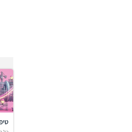
טיפ
כל ה