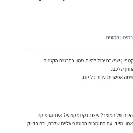
בניית עמוד הגיוס
הפודקאסט שלנו
וובינר
טיפים ורעיונות נבחרים מחוץ לקופסא
כלים שיווקיים
מפיין שנשכח יכול להיות טמון בפרטים הקטנים -
ניהול קהילה
חזון שלכם.
סטוריטלינג
שיווק הפרויקט - אסטרטגיה
תשורות
יבה של המוצר? עיצוב נקי ומקצועי? אינפוגרפיקה
ון מיידי עם התומכים הפוטנציאליים שלכם, וזה בדיוק