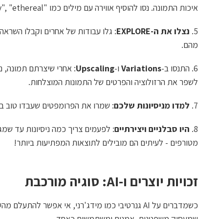
איכות התמונה. נסו להוסיף אווירה עם מילים כמו "moody", "ethereal", או "vibrant".
5.
נצלו את ה-EXPLORE
: גלו עבודות של אחרים וקבלו השראה
מהם.
6. התנסו ב-
Variations
ו-
Upscaling
לשפר את הרזולוציה והפרטים של התמונות המוצלחות.
7.
למדו מניסיונות שלכם
: שמרו את הפרומפטים שעבדו טוב במי
8.
היו סבלניים ויצירתיים
: לפעמים צריך כמה ניסיונות עד שמג
מטורפים - לעיתים הם מובילים לתוצאות המפתיעות ביותר!
זכויות יוצרים ו-
AI
: סוגיה מורכבת
כשמדברים על AI גנרטיבי כמו מידג'רני, אי אפשר להת
שמעסיק משפטנים, אמנים ומשתמשים כאחד.