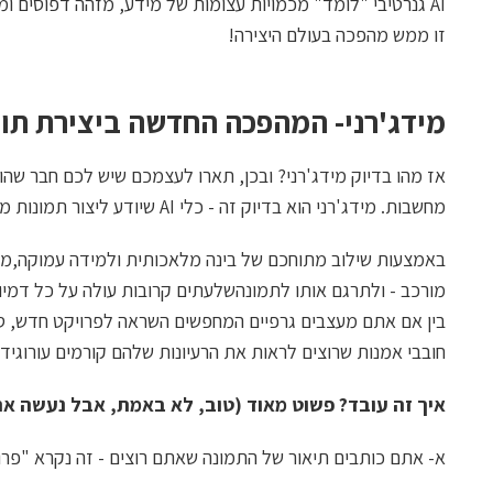
AI גנרטיבי "לומד" מכמויות עצומות של מידע, מזהה דפוסים ומ
זו ממש מהפכה בעולם היצירה!
מידג'רני-
המהפכה החדשה ביצירת תוכן 
אז מהו בדיוק מידג'רני? ובכן, תארו לעצמכם שיש לכם חבר שהוא
מחשבות. מידג'רני הוא בדיוק זה - כלי AI שיודע ליצור תמונות מדהימות רק מתיאור טקסטואלי שאתם נותנים לו.
באמצעות שילוב מתוחכם של בינה מלאכותית ולמידה עמוקה,מיד
מורכב - ולתרגם אותו לתמונהשלעתים קרובות עולה על כל דמיון
בין אם אתם מעצבים גרפיים המחפשים השראה לפרויקט חדש, סו
חובבי אמנות שרוצים לראות את הרעיונות שלהם קורמים עורוגידים
איך זה עובד? פשוט מאוד (טוב, לא באמת, אבל נעשה את
א- אתם כותבים תיאור של התמונה שאתם רוצים - זה נקרא "פרו