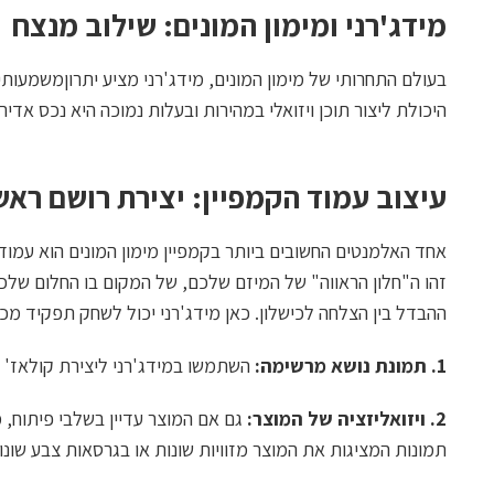
מידג'רני ומימון המונים: שילוב מנצח
בעולם התחרותי של מימון המונים, מידג'רני מציע יתרוןמשמעותי ל
היכולת ליצור תוכן ויזואלי במהירות ובעלות נמוכה היא נכס אדיר 
עיצוב עמוד הקמפיין: יצירת רושם ראש
אחד האלמנטים החשובים ביותר בקמפיין מימון המונים הוא עמוד 
זהו ה"חלון הראווה" של המיזם שלכם, של המקום בו החלום שלכם
ההבדל בין הצלחה לכישלון. כאן מידג'רני יכול לשחק תפקיד מכ
1. תמונת נושא מרשימה:
השתמשו במידג'רני ליצירת קולאז' ש
2. ויזואליזציה של המוצר:
גם אם המוצר עדיין בשלבי פיתוח, מ
תמונות המציגות את המוצר מזוויות שונות או בגרסאות צבע שונו