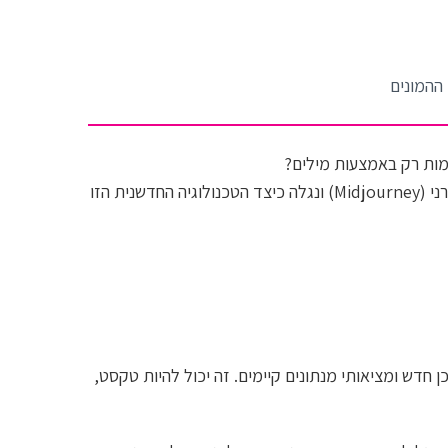
בניית עמוד הגיוס
הפודקאסט שלנו
וובינר
טיפים ורעיונות נבחרים מחוץ לקופסא
מות רק באמצעות מילים?
כלים שיווקיים
החלום הזה הפך למציאות! בואו נצלול לעולם המרתק של מידג'רני (Midjourney) ונגלה כיצד הטכנולוגיה החדשנית הזו
ניהול קהילה
סטוריטלינג
שיווק הפרויקט - אסטרטגיה
תשורות
חדש ומציאותי מנתונים קיימים. זה יכול להיות טקסט,