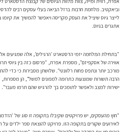
אפרת, רווית ומייה, צוות מלוות הגיוסים של קבוצת הדסטארט ל
וביאקטיב. מלחמת חרבות ברזל הביאה בעלי עסקים רבים להדסט
לייצר גיוס שיציל את העסק מקריסה ויאפשר להמשיך את קיומו ב
אתגרים בגיוס.
"בתחילת המלחמה יזמי הדסטארט 'הרגילים', אלה שמגיעים אלינ
אווירה של אסקפיזם", מספרת אפרת, "פרסום כזה בין גיוסי ת
מורכב יותר ונתפס פחות רלוונטי". שלושתן מסבירות כי כדי להת
הרבה תשורות שמוצעות כתרומה למפונים למשל", הן מספרות, "כ
ישירות למצב ולאפשר לתומכים בך להרגיש שהם תרמו מעבר".
"חוץ מהעסקים, יש פרויקטים שקיבלו בתקופה זו סוג של 'הזדמנו
לאירועים שקורים בתקופה הזו. פרויקט להוצאת ספר ילדים על 
הורים חוו את החרדה של ילדיהם", אומרת מייה. "מעבר לזה היו 