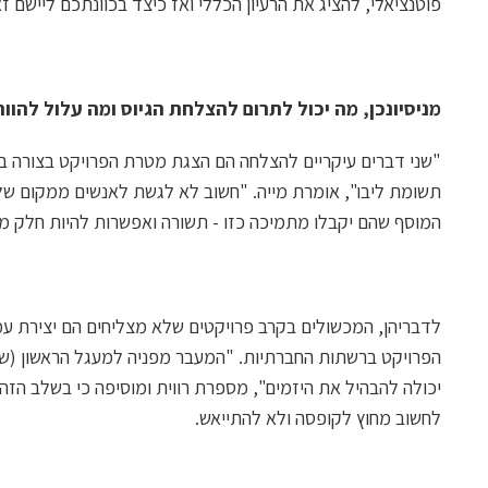
פוטנציאלי, להציג את הרעיון הכללי ואז כיצד בכוונתכם ליישם ז
מניסיונכן, מה יכול לתרום להצלחת הגיוס ומה עלול להוו
"שני דברים עיקריים להצלחה הם הצגת מטרת הפרויקט בצורה ב
תשומת ליבו", אומרת מייה. "חשוב לא לגשת לאנשים ממקום של
המוסף שהם יקבלו מתמיכה כזו - תשורה ואפשרות להיות חלק מרע
לדבריהן, המכשולים בקרב פרויקטים שלא מצליחים הם יצירת עמ
הפרויקט ברשתות החברתיות. "המעבר מפניה למעגל הראשון (שבנ
יכולה להבהיל את היזמים", מספרת רווית ומוסיפה כי בשלב הזה
לחשוב מחוץ לקופסה ולא להתייאש.