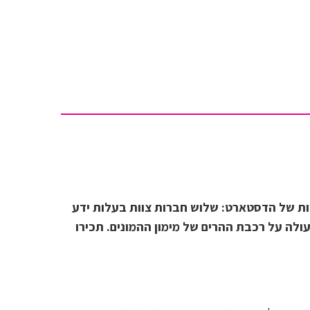
בניית עמוד הגיוס
הפודקאסט שלנו
וובינר
טיפים ורעיונות נבחרים מחוץ לקופסא
כלים שיווקיים
ניהול קהילה
סטוריטלינג
ות של הדסטארט: שלוש חברות צוות בעלות ידע
שיווק הפרויקט - אסטרטגיה
ולה על רכבת ההרים של מימון ההמונים. תכירו
תשורות