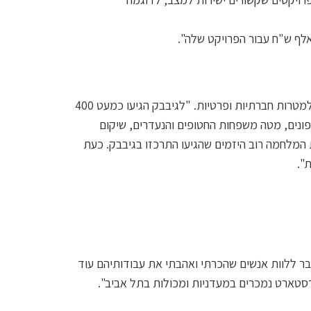
רווית מספרת על הפעילות באתר גיבבק, העוסק בגיוסי תרומות למטרות חברתיות ופרטיות. "לגיבבק הגיעו כמעט 400
פונים, מטה משפחות החטופים והנעדרים, שיקום
ת המלחמה רוב היזמים שהגיעו התרכזו בגיבבק. כעת
ת".
כבר ללוות אנשים שהכרתי ואהבתי את עבודותיהם עוד
בהדסטארט נמכרים במעדניות ומכולות בתל אביב".